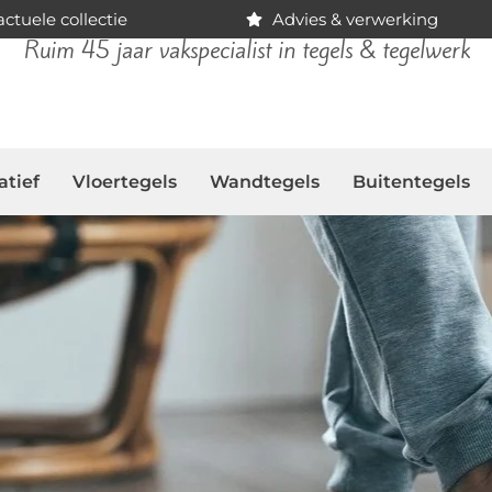
ctuele collectie
Advies & verwerking
Ruim 45 jaar vakspecialist in tegels & tegelwerk
atief
Vloertegels
Wandtegels
Buitentegels