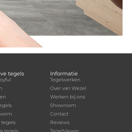
ve tegels
Informatie
oyful
Tegelwerken
n
Over van Wezel
len
Werken bij ons
egels
Showroom
dvorm
Contact
 tegels
Reviews
k tegels
TegelViewer