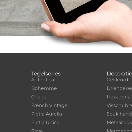
Tegelseries
Decoratie
Autentica
Gekleurd J
Bohemme
Driehoeke
Chalet
Hexagona
French Vintage
Visschub t
Pietra Aurelia
Souk han
Pietra Unico
Metaallook
Sfera
Marmerloo