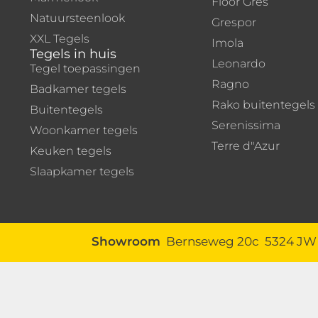
Floor Gres
Natuursteenlook
Grespor
XXL Tegels
Imola
Tegels in huis
Leonardo
Tegel toepassingen
Ragno
Badkamer tegels
Rako buitentegels
Buitentegels
Serenissima
Woonkamer tegels
Terre d"Azur
Keuken tegels
Slaapkamer tegels
Showroom
Bernseweg 20c 5324 J