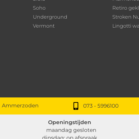
Soho
Retiro gek
Underground
Stroken N
Vermont
Lingotti w
W Ammerzoden
073 - 5996100
Openingstijden
maandag gesloten
dinsdag: op afspraak