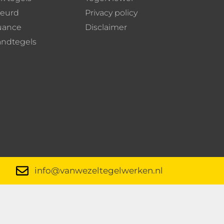
leurd
Privacy policy
uance
Disclaimer
andtegels
info@vanwezeltegelwerken.nl