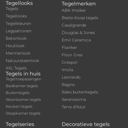
Tegellooks
Tegelmerken
Tegels
ABK Imoker
Tegellooks
Beste Koop tegels
Tegelkleuren
Casalgrande
Legpatronen
Douglas & Jones
Betonlook
Emil Ceramica
Houtlook
Flaviker
Marmerlook
Floor Gres
Natuursteenlook
Grespor
XXL Tegels
Imola
Tegels in huis
Leonardo
Tegel toepassingen
Ragno
Badkamer tegels
Rako buitentegels
Buitentegels
Serenissima
Woonkamer tegels
Keuken tegels
Terre d"Azur
Slaapkamer tegels
Tegelseries
Decoratieve tegels