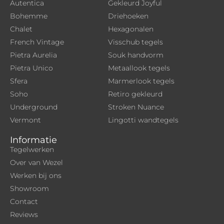
Autentica
Gekleurd Joyful
Bohemme
Driehoeken
Chalet
Hexagonalen
French Vintage
Visschub tegels
Pietra Aurelia
Souk handvorm
Pietra Unico
Metaallook tegels
Sfera
Marmerlook tegels
Soho
Retiro gekleurd
Underground
Stroken Nuance
Vermont
Lingotti wandtegels
Informatie
Tegelwerken
Over van Wezel
Werken bij ons
Showroom
Contact
Reviews