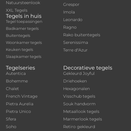
Natuursteenlook
Grespor
XXL Tegels
Imola
Tegels in huis
Leonardo
Tegel toepassingen
Ragno
Badkamer tegels
Rako buitentegels
Buitentegels
Serenissima
Woonkamer tegels
Keuken tegels
Terre d"Azur
Slaapkamer tegels
Tegelseries
Decoratieve tegels
Autentica
Gekleurd Joyful
Bohemme
Driehoeken
Chalet
Hexagonalen
French Vintage
Visschub tegels
Pietra Aurelia
Souk handvorm
Pietra Unico
Metaallook tegels
Sfera
Marmerlook tegels
Soho
Retiro gekleurd