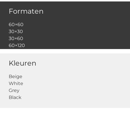
Formaten
60×60
30×30
30×60
60×120
Kleuren
Beige
White
Grey
Black