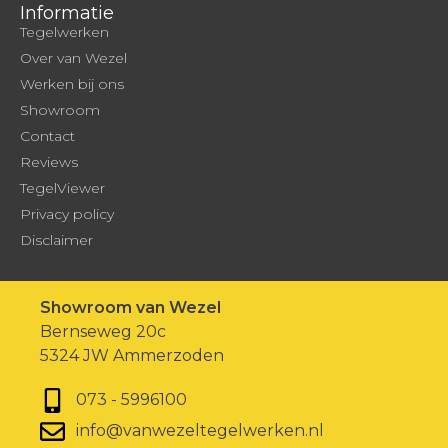
Informatie
Tegelwerken
Over van Wezel
Werken bij ons
Showroom
Contact
Reviews
TegelViewer
Privacy policy
Disclaimer
Showroom van Wezel
Bernseweg 20c
5324 JW Ammerzoden
073 - 5996100
info@vanwezeltegelwerken.nl