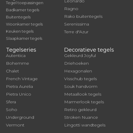
Leonardo
Tegel toepassingen
Ragno
Badkamer tegels
Rako buitentegels
Buitentegels
Serenissima
Woonkamer tegels
Keuken tegels
Terre d"Azur
Slaapkamer tegels
Tegelseries
Decoratieve tegels
Autentica
Gekleurd Joyful
Bohemme
Driehoeken
Chalet
Hexagonalen
French Vintage
Visschub tegels
Pietra Aurelia
Souk handvorm
Pietra Unico
Metaallook tegels
Sfera
Marmerlook tegels
Soho
Retiro gekleurd
Underground
Stroken Nuance
Vermont
Lingotti wandtegels