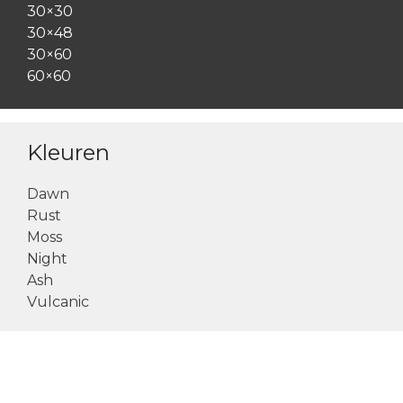
30×30
30×48
30×60
60×60
Kleuren
Dawn
Rust
Moss
Night
Ash
Vulcanic