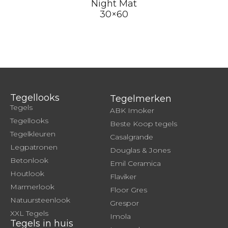
Night Mat
30×60
Tegellooks
Tegelmerken
Tegels
ABK Imoker
Tegellooks
Beste Koop tegels
Tegelkleuren
Casalgrande
Legpatronen
Douglas & Jones
Betonlook
Emil Ceramica
Houtlook
Flaviker
Marmerlook
Floor Gres
Natuursteenlook
Grespor
XXL Tegels
Imola
Tegels in huis