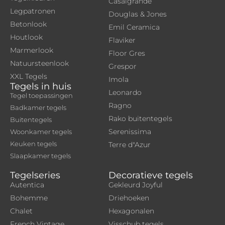
Casalgrande
Legpatronen
Douglas & Jones
Betonlook
Emil Ceramica
Houtlook
Flaviker
Marmerlook
Floor Gres
Natuursteenlook
Grespor
XXL Tegels
Imola
Tegels in huis
Leonardo
Tegel toepassingen
Ragno
Badkamer tegels
Rako buitentegels
Buitentegels
Serenissima
Woonkamer tegels
Keuken tegels
Terre d"Azur
Slaapkamer tegels
Tegelseries
Decoratieve tegels
Autentica
Gekleurd Joyful
Bohemme
Driehoeken
Chalet
Hexagonalen
French Vintage
Visschub tegels