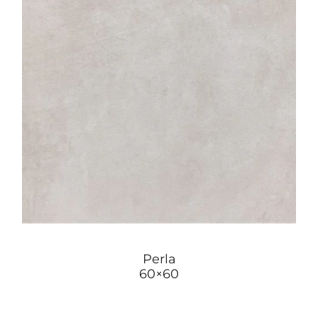
Perla
60×60