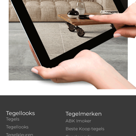
Tegellooks
Tegelmerken
Tegels
ABK Imoker
Tegellooks
Beste Koop tegels
Tegelkleuren