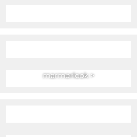
h
outlook >
natuursteenl
ook >
marmer
look >
metaallook >