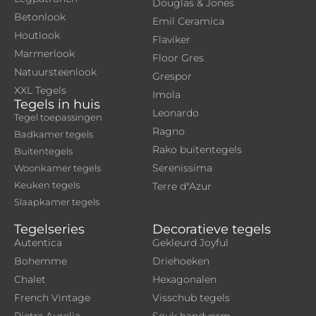
Douglas & Jones
Betonlook
Emil Ceramica
Houtlook
Flaviker
Marmerlook
Floor Gres
Natuursteenlook
Grespor
XXL Tegels
Imola
Tegels in huis
Leonardo
Tegel toepassingen
Ragno
Badkamer tegels
Rako buitentegels
Buitentegels
Serenissima
Woonkamer tegels
Keuken tegels
Terre d"Azur
Slaapkamer tegels
Tegelseries
Decoratieve tegels
Autentica
Gekleurd Joyful
Bohemme
Driehoeken
Chalet
Hexagonalen
French Vintage
Visschub tegels
Pietra Aurelia
Souk handvorm