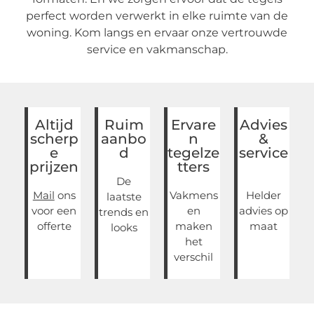
perfect worden verwerkt in elke ruimte van de
woning. Kom langs en ervaar onze vertrouwde
service en vakmanschap.
Altijd
Ruim
Ervare
Advies
scherp
aanbo
n
&
e
d
tegelze
service
prijzen
tters
De
Mail
ons
Vakmens
Helder
laatste
voor een
en
advies op
trends en
offerte
maken
maat
looks
het
verschil