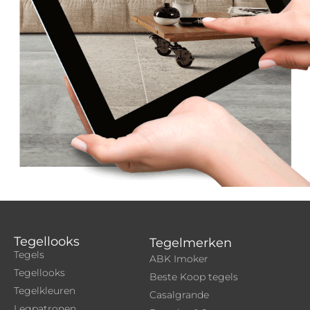
Tegellooks
Tegelmerken
Tegels
ABK Imoker
Tegellooks
Beste Koop tegels
Tegelkleuren
Casalgrande
Legpatronen