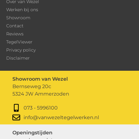
Over van Wezel
Werken bij ons
Showroom
Contact
Reviews
TegelViewer
Privacy policy
Disclaimer
Showroom van Wezel
Bernseweg 20c
5324 JW Ammerzoden
073 - 5996100
info@vanwezeltegelwerken.nl
Openingstijden