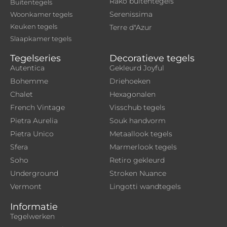
Rako buitentegels
Buitentegels
Serenissima
Woonkamer tegels
Keuken tegels
Terre d"Azur
Slaapkamer tegels
Tegelseries
Decoratieve tegels
Autentica
Gekleurd Joyful
Bohemme
Driehoeken
Chalet
Hexagonalen
French Vintage
Visschub tegels
Pietra Aurelia
Souk handvorm
Pietra Unico
Metaallook tegels
Sfera
Marmerlook tegels
Soho
Retiro gekleurd
Underground
Stroken Nuance
Vermont
Lingotti wandtegels
Informatie
Tegelwerken