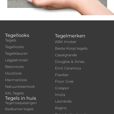
Tegellooks
Tegelmerken
Tegels
ABK Imoker
Tegellooks
Beste Koop tegels
Tegelkleuren
Casalgrande
Legpatronen
Douglas & Jones
Betonlook
Emil Ceramica
Houtlook
Flaviker
Marmerlook
Floor Gres
Natuursteenlook
Grespor
XXL Tegels
Imola
Tegels in huis
Leonardo
Tegel toepassingen
Ragno
Badkamer tegels